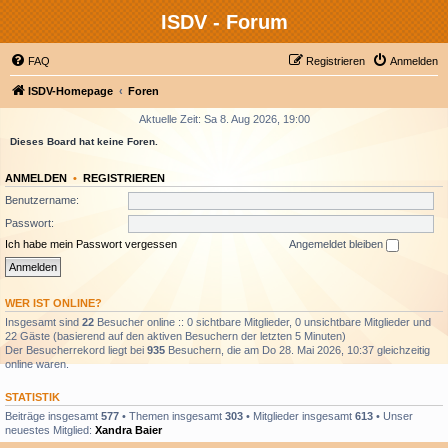
ISDV - Forum
FAQ
Registrieren
Anmelden
ISDV-Homepage
Foren
Aktuelle Zeit: Sa 8. Aug 2026, 19:00
Dieses Board hat keine Foren.
ANMELDEN
•
REGISTRIEREN
Benutzername:
Passwort:
Ich habe mein Passwort vergessen
Angemeldet bleiben
WER IST ONLINE?
Insgesamt sind
22
Besucher online :: 0 sichtbare Mitglieder, 0 unsichtbare Mitglieder und
22 Gäste (basierend auf den aktiven Besuchern der letzten 5 Minuten)
Der Besucherrekord liegt bei
935
Besuchern, die am Do 28. Mai 2026, 10:37 gleichzeitig
online waren.
STATISTIK
Beiträge insgesamt
577
• Themen insgesamt
303
• Mitglieder insgesamt
613
• Unser
neuestes Mitglied:
Xandra Baier