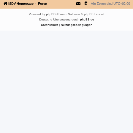
ISDV-Homepage
Foren
Alle Zeiten sind
UTC+02:00
Powered by
phpBB
® Forum Software © phpBB Limited
Deutsche Übersetzung durch
phpBB.de
Datenschutz
|
Nutzungsbedingungen