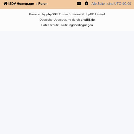
ISDV-Homepage
Foren
Alle Zeiten sind
UTC+02:00
Powered by
phpBB
® Forum Software © phpBB Limited
Deutsche Übersetzung durch
phpBB.de
Datenschutz
|
Nutzungsbedingungen