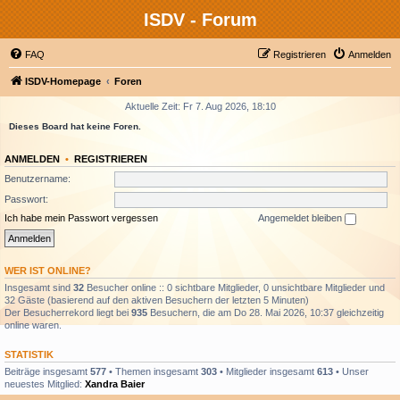
ISDV - Forum
FAQ
Registrieren
Anmelden
ISDV-Homepage
Foren
Aktuelle Zeit: Fr 7. Aug 2026, 18:10
Dieses Board hat keine Foren.
ANMELDEN
•
REGISTRIEREN
Benutzername:
Passwort:
Ich habe mein Passwort vergessen
Angemeldet bleiben
WER IST ONLINE?
Insgesamt sind
32
Besucher online :: 0 sichtbare Mitglieder, 0 unsichtbare Mitglieder und
32 Gäste (basierend auf den aktiven Besuchern der letzten 5 Minuten)
Der Besucherrekord liegt bei
935
Besuchern, die am Do 28. Mai 2026, 10:37 gleichzeitig
online waren.
STATISTIK
Beiträge insgesamt
577
• Themen insgesamt
303
• Mitglieder insgesamt
613
• Unser
neuestes Mitglied:
Xandra Baier