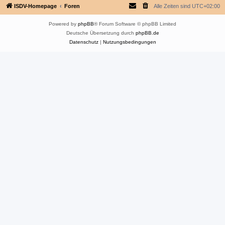
ISDV-Homepage
Foren
Alle Zeiten sind
UTC+02:00
Powered by
phpBB
® Forum Software © phpBB Limited
Deutsche Übersetzung durch
phpBB.de
Datenschutz
|
Nutzungsbedingungen