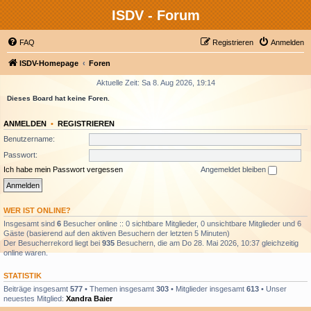
ISDV - Forum
FAQ
Registrieren
Anmelden
ISDV-Homepage
Foren
Aktuelle Zeit: Sa 8. Aug 2026, 19:14
Dieses Board hat keine Foren.
ANMELDEN
•
REGISTRIEREN
Benutzername:
Passwort:
Ich habe mein Passwort vergessen
Angemeldet bleiben
WER IST ONLINE?
Insgesamt sind
6
Besucher online :: 0 sichtbare Mitglieder, 0 unsichtbare Mitglieder und 6
Gäste (basierend auf den aktiven Besuchern der letzten 5 Minuten)
Der Besucherrekord liegt bei
935
Besuchern, die am Do 28. Mai 2026, 10:37 gleichzeitig
online waren.
STATISTIK
Beiträge insgesamt
577
• Themen insgesamt
303
• Mitglieder insgesamt
613
• Unser
neuestes Mitglied:
Xandra Baier