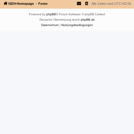
ISDV-Homepage
Foren
Alle Zeiten sind
UTC+02:00
Powered by
phpBB
® Forum Software © phpBB Limited
Deutsche Übersetzung durch
phpBB.de
Datenschutz
|
Nutzungsbedingungen