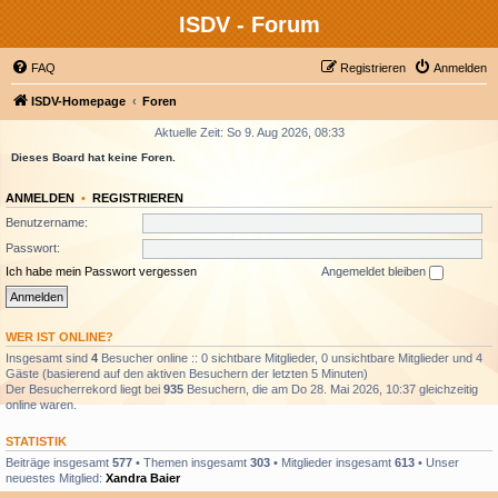
ISDV - Forum
FAQ
Registrieren
Anmelden
ISDV-Homepage
Foren
Aktuelle Zeit: So 9. Aug 2026, 08:33
Dieses Board hat keine Foren.
ANMELDEN
•
REGISTRIEREN
Benutzername:
Passwort:
Ich habe mein Passwort vergessen
Angemeldet bleiben
WER IST ONLINE?
Insgesamt sind
4
Besucher online :: 0 sichtbare Mitglieder, 0 unsichtbare Mitglieder und 4
Gäste (basierend auf den aktiven Besuchern der letzten 5 Minuten)
Der Besucherrekord liegt bei
935
Besuchern, die am Do 28. Mai 2026, 10:37 gleichzeitig
online waren.
STATISTIK
Beiträge insgesamt
577
• Themen insgesamt
303
• Mitglieder insgesamt
613
• Unser
neuestes Mitglied:
Xandra Baier