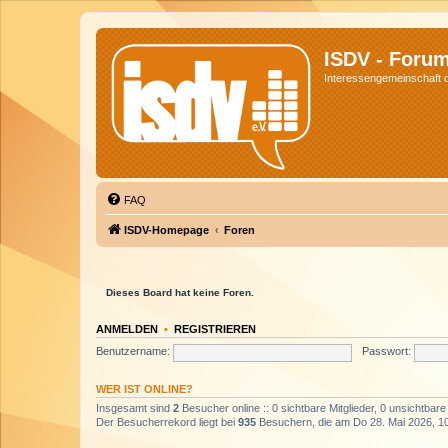
ISDV - Foru
Interessengemeinschaft de
FAQ
ISDV-Homepage
Foren
Dieses Board hat keine Foren.
ANMELDEN
•
REGISTRIEREN
Benutzername:
Passwort:
WER IST ONLINE?
Insgesamt sind
2
Besucher online :: 0 sichtbare Mitglieder, 0 unsichtbar
Der Besucherrekord liegt bei
935
Besuchern, die am Do 28. Mai 2026, 10: