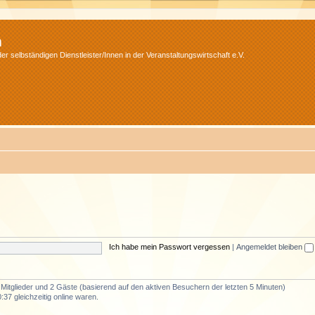
m
r selbständigen Dienstleister/Innen in der Veranstaltungswirtschaft e.V.
Ich habe mein Passwort vergessen
|
Angemeldet bleiben
e Mitglieder und 2 Gäste (basierend auf den aktiven Besuchern der letzten 5 Minuten)
37 gleichzeitig online waren.