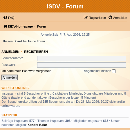
ISDV - Forum
FAQ
Registrieren
Anmelden
ISDV-Homepage
Foren
Aktuelle Zeit: Fr 7. Aug 2026, 12:25
Dieses Board hat keine Foren.
ANMELDEN
•
REGISTRIEREN
Benutzername:
Passwort:
Ich habe mein Passwort vergessen
Angemeldet bleiben
WER IST ONLINE?
Insgesamt sind
8
Besucher online :: 0 sichtbare Mitglieder, 0 unsichtbare Mitglieder und 8
Gäste (basierend auf den aktiven Besuchern der letzten 5 Minuten)
Der Besucherrekord liegt bei
935
Besuchern, die am Do 28. Mai 2026, 10:37 gleichzeitig
online waren.
STATISTIK
Beiträge insgesamt
577
• Themen insgesamt
303
• Mitglieder insgesamt
613
• Unser
neuestes Mitglied:
Xandra Baier