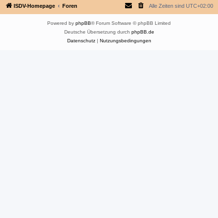
ISDV-Homepage
Foren
Alle Zeiten sind
UTC+02:00
Powered by
phpBB
® Forum Software © phpBB Limited
Deutsche Übersetzung durch
phpBB.de
Datenschutz
|
Nutzungsbedingungen