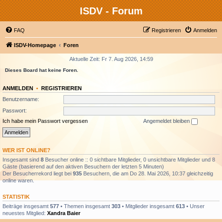
ISDV - Forum
FAQ
Registrieren
Anmelden
ISDV-Homepage
Foren
Aktuelle Zeit: Fr 7. Aug 2026, 14:59
Dieses Board hat keine Foren.
ANMELDEN
•
REGISTRIEREN
Benutzername:
Passwort:
Ich habe mein Passwort vergessen
Angemeldet bleiben
WER IST ONLINE?
Insgesamt sind
8
Besucher online :: 0 sichtbare Mitglieder, 0 unsichtbare Mitglieder und 8
Gäste (basierend auf den aktiven Besuchern der letzten 5 Minuten)
Der Besucherrekord liegt bei
935
Besuchern, die am Do 28. Mai 2026, 10:37 gleichzeitig
online waren.
STATISTIK
Beiträge insgesamt
577
• Themen insgesamt
303
• Mitglieder insgesamt
613
• Unser
neuestes Mitglied:
Xandra Baier