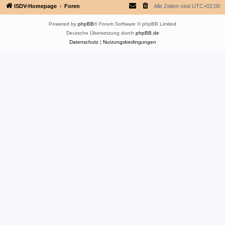
ISDV-Homepage
Foren
Alle Zeiten sind
UTC+02:00
Powered by
phpBB
® Forum Software © phpBB Limited
Deutsche Übersetzung durch
phpBB.de
Datenschutz
|
Nutzungsbedingungen