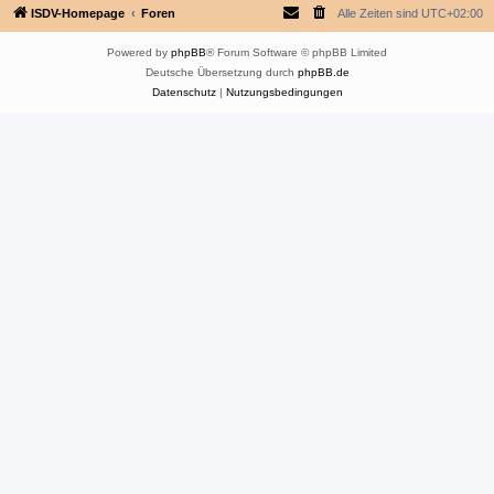
ISDV-Homepage
Foren
Alle Zeiten sind
UTC+02:00
Powered by
phpBB
® Forum Software © phpBB Limited
Deutsche Übersetzung durch
phpBB.de
Datenschutz
|
Nutzungsbedingungen