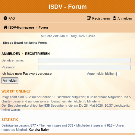
ISDV - Forum
FAQ
Registrieren
Anmelden
ISDV-Homepage
Foren
Aktuelle Zeit: Mo 10. Aug 2026, 04:40
Dieses Board hat keine Foren.
ANMELDEN
•
REGISTRIEREN
Benutzername:
Passwort:
Ich habe mein Passwort vergessen
Angemeldet bleiben
WER IST ONLINE?
Insgesamt sind
5
Besucher online :: 0 sichtbare Mitglieder, 0 unsichtbare Mitglieder und 5
Gäste (basierend auf den aktiven Besuchern der letzten 5 Minuten)
Der Besucherrekord liegt bei
935
Besuchern, die am Do 28. Mai 2026, 10:37 gleichzeitig
online waren.
STATISTIK
Beiträge insgesamt
577
• Themen insgesamt
303
• Mitglieder insgesamt
613
• Unser
neuestes Mitglied:
Xandra Baier