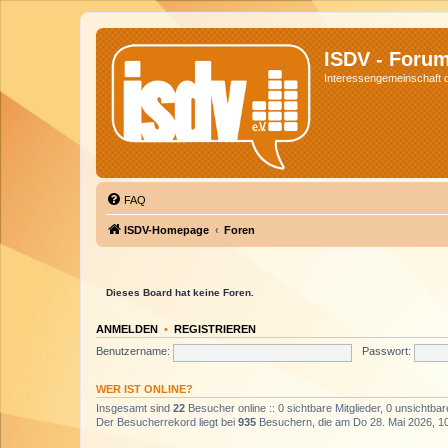
ISDV - Foru
Interessengemeinschaft de
FAQ
ISDV-Homepage
Foren
Dieses Board hat keine Foren.
ANMELDEN
•
REGISTRIEREN
Benutzername:
Passwort:
WER IST ONLINE?
Insgesamt sind
22
Besucher online :: 0 sichtbare Mitglieder, 0 unsichtba
Der Besucherrekord liegt bei
935
Besuchern, die am Do 28. Mai 2026, 10: