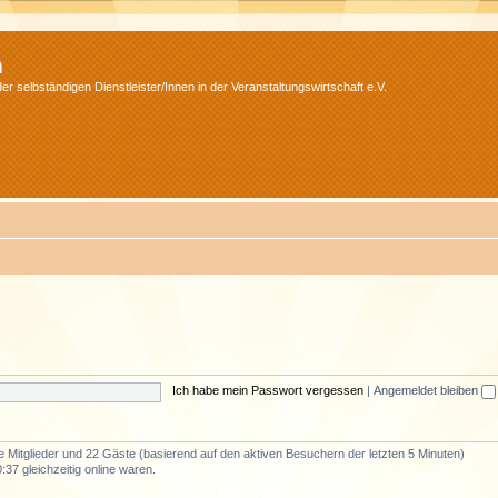
m
r selbständigen Dienstleister/Innen in der Veranstaltungswirtschaft e.V.
Ich habe mein Passwort vergessen
|
Angemeldet bleiben
re Mitglieder und 22 Gäste (basierend auf den aktiven Besuchern der letzten 5 Minuten)
37 gleichzeitig online waren.