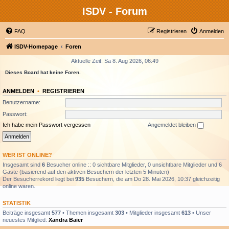
ISDV - Forum
FAQ
Registrieren
Anmelden
ISDV-Homepage
Foren
Aktuelle Zeit: Sa 8. Aug 2026, 06:49
Dieses Board hat keine Foren.
ANMELDEN
•
REGISTRIEREN
Benutzername:
Passwort:
Ich habe mein Passwort vergessen
Angemeldet bleiben
WER IST ONLINE?
Insgesamt sind
6
Besucher online :: 0 sichtbare Mitglieder, 0 unsichtbare Mitglieder und 6
Gäste (basierend auf den aktiven Besuchern der letzten 5 Minuten)
Der Besucherrekord liegt bei
935
Besuchern, die am Do 28. Mai 2026, 10:37 gleichzeitig
online waren.
STATISTIK
Beiträge insgesamt
577
• Themen insgesamt
303
• Mitglieder insgesamt
613
• Unser
neuestes Mitglied:
Xandra Baier