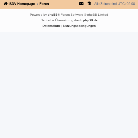
ISDV-Homepage
Foren
Alle Zeiten sind
UTC+02:00
Powered by
phpBB
® Forum Software © phpBB Limited
Deutsche Übersetzung durch
phpBB.de
Datenschutz
|
Nutzungsbedingungen