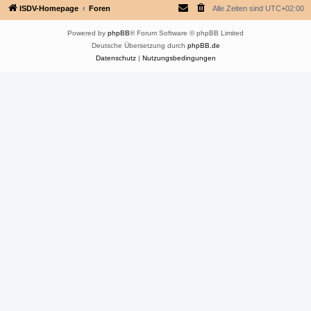
ISDV-Homepage
Foren
Alle Zeiten sind
UTC+02:00
Powered by
phpBB
® Forum Software © phpBB Limited
Deutsche Übersetzung durch
phpBB.de
Datenschutz
|
Nutzungsbedingungen