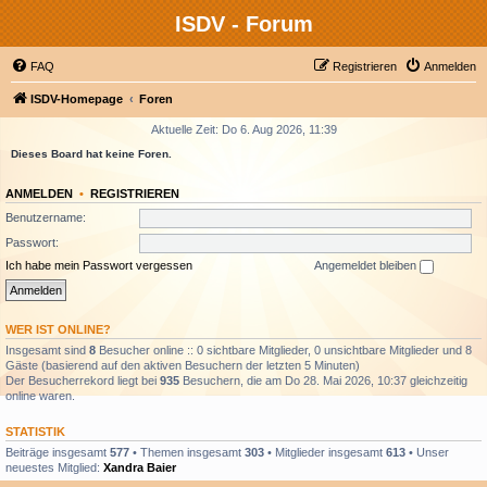
ISDV - Forum
FAQ
Registrieren
Anmelden
ISDV-Homepage
Foren
Aktuelle Zeit: Do 6. Aug 2026, 11:39
Dieses Board hat keine Foren.
ANMELDEN
•
REGISTRIEREN
Benutzername:
Passwort:
Ich habe mein Passwort vergessen
Angemeldet bleiben
WER IST ONLINE?
Insgesamt sind
8
Besucher online :: 0 sichtbare Mitglieder, 0 unsichtbare Mitglieder und 8
Gäste (basierend auf den aktiven Besuchern der letzten 5 Minuten)
Der Besucherrekord liegt bei
935
Besuchern, die am Do 28. Mai 2026, 10:37 gleichzeitig
online waren.
STATISTIK
Beiträge insgesamt
577
• Themen insgesamt
303
• Mitglieder insgesamt
613
• Unser
neuestes Mitglied:
Xandra Baier