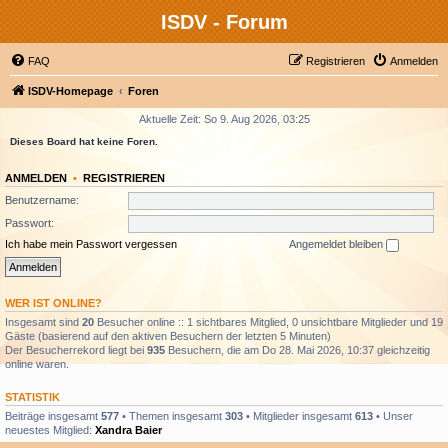
ISDV - Forum
FAQ
Registrieren
Anmelden
ISDV-Homepage
Foren
Aktuelle Zeit: So 9. Aug 2026, 03:25
Dieses Board hat keine Foren.
ANMELDEN
•
REGISTRIEREN
Benutzername:
Passwort:
Ich habe mein Passwort vergessen
Angemeldet bleiben
WER IST ONLINE?
Insgesamt sind
20
Besucher online :: 1 sichtbares Mitglied, 0 unsichtbare Mitglieder und 19
Gäste (basierend auf den aktiven Besuchern der letzten 5 Minuten)
Der Besucherrekord liegt bei
935
Besuchern, die am Do 28. Mai 2026, 10:37 gleichzeitig
online waren.
STATISTIK
Beiträge insgesamt
577
• Themen insgesamt
303
• Mitglieder insgesamt
613
• Unser
neuestes Mitglied:
Xandra Baier