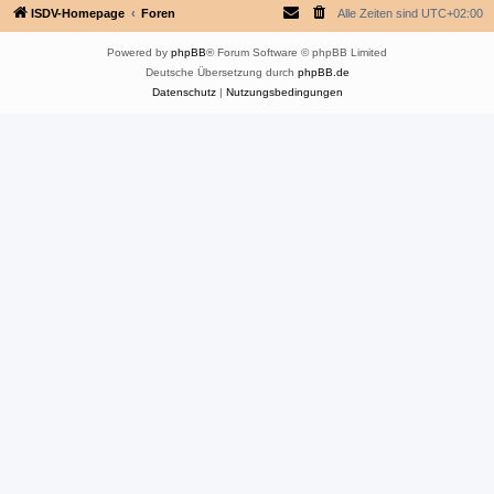
ISDV-Homepage
Foren
Alle Zeiten sind
UTC+02:00
Powered by
phpBB
® Forum Software © phpBB Limited
Deutsche Übersetzung durch
phpBB.de
Datenschutz
|
Nutzungsbedingungen