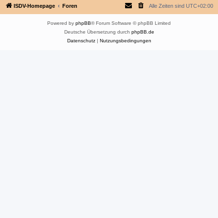
ISDV-Homepage
Foren
Alle Zeiten sind
UTC+02:00
Powered by
phpBB
® Forum Software © phpBB Limited
Deutsche Übersetzung durch
phpBB.de
Datenschutz
|
Nutzungsbedingungen