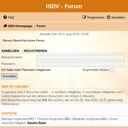
ISDV - Forum
FAQ
Registrieren
Anmelden
ISDV-Homepage
Foren
Aktuelle Zeit: So 9. Aug 2026, 14:06
Dieses Board hat keine Foren.
ANMELDEN
•
REGISTRIEREN
Benutzername:
Passwort:
Ich habe mein Passwort vergessen
Angemeldet bleiben
WER IST ONLINE?
Insgesamt sind
7
Besucher online :: 0 sichtbare Mitglieder, 0 unsichtbare Mitglieder und 7
Gäste (basierend auf den aktiven Besuchern der letzten 5 Minuten)
Der Besucherrekord liegt bei
935
Besuchern, die am Do 28. Mai 2026, 10:37 gleichzeitig
online waren.
STATISTIK
Beiträge insgesamt
577
• Themen insgesamt
303
• Mitglieder insgesamt
613
• Unser
neuestes Mitglied:
Xandra Baier