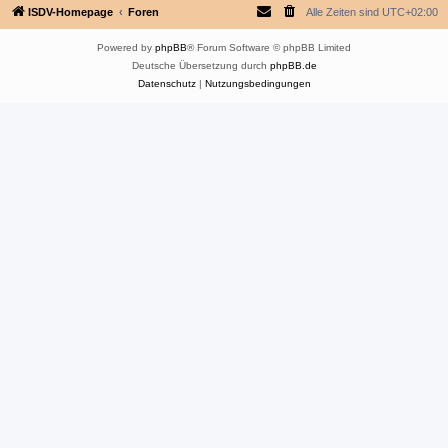
ISDV-Homepage
Foren
Alle Zeiten sind
UTC+02:00
Powered by
phpBB
® Forum Software © phpBB Limited
Deutsche Übersetzung durch
phpBB.de
Datenschutz
|
Nutzungsbedingungen