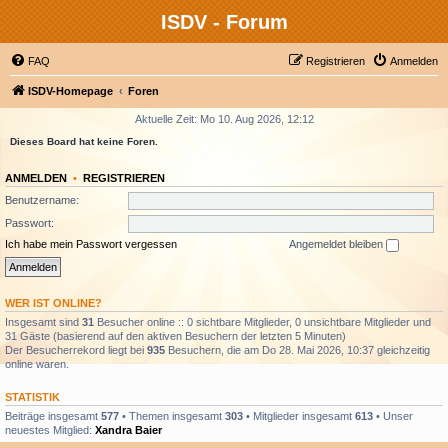
ISDV - Forum
FAQ
Registrieren
Anmelden
ISDV-Homepage
Foren
Aktuelle Zeit: Mo 10. Aug 2026, 12:12
Dieses Board hat keine Foren.
ANMELDEN
•
REGISTRIEREN
Benutzername:
Passwort:
Ich habe mein Passwort vergessen
Angemeldet bleiben
WER IST ONLINE?
Insgesamt sind
31
Besucher online :: 0 sichtbare Mitglieder, 0 unsichtbare Mitglieder und
31 Gäste (basierend auf den aktiven Besuchern der letzten 5 Minuten)
Der Besucherrekord liegt bei
935
Besuchern, die am Do 28. Mai 2026, 10:37 gleichzeitig
online waren.
STATISTIK
Beiträge insgesamt
577
• Themen insgesamt
303
• Mitglieder insgesamt
613
• Unser
neuestes Mitglied:
Xandra Baier