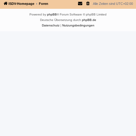
ISDV-Homepage
Foren
Alle Zeiten sind
UTC+02:00
Powered by
phpBB
® Forum Software © phpBB Limited
Deutsche Übersetzung durch
phpBB.de
Datenschutz
|
Nutzungsbedingungen