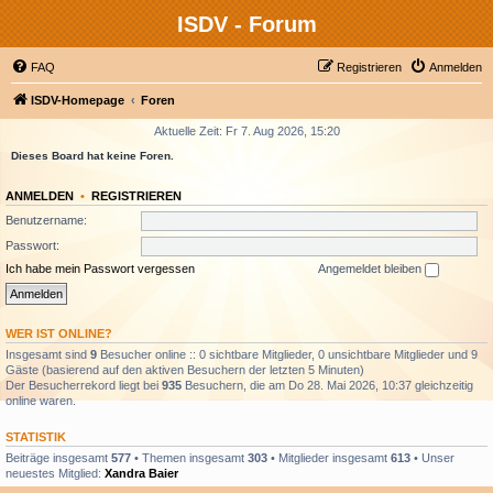
ISDV - Forum
FAQ
Registrieren
Anmelden
ISDV-Homepage
Foren
Aktuelle Zeit: Fr 7. Aug 2026, 15:20
Dieses Board hat keine Foren.
ANMELDEN
•
REGISTRIEREN
Benutzername:
Passwort:
Ich habe mein Passwort vergessen
Angemeldet bleiben
WER IST ONLINE?
Insgesamt sind
9
Besucher online :: 0 sichtbare Mitglieder, 0 unsichtbare Mitglieder und 9
Gäste (basierend auf den aktiven Besuchern der letzten 5 Minuten)
Der Besucherrekord liegt bei
935
Besuchern, die am Do 28. Mai 2026, 10:37 gleichzeitig
online waren.
STATISTIK
Beiträge insgesamt
577
• Themen insgesamt
303
• Mitglieder insgesamt
613
• Unser
neuestes Mitglied:
Xandra Baier