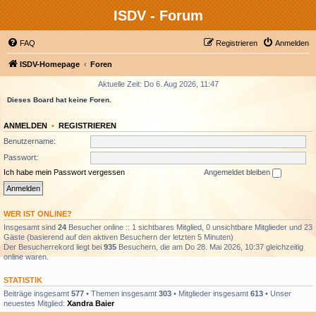
ISDV - Forum
FAQ
Registrieren
Anmelden
ISDV-Homepage
Foren
Aktuelle Zeit: Do 6. Aug 2026, 11:47
Dieses Board hat keine Foren.
ANMELDEN
•
REGISTRIEREN
Benutzername:
Passwort:
Ich habe mein Passwort vergessen
Angemeldet bleiben
WER IST ONLINE?
Insgesamt sind
24
Besucher online :: 1 sichtbares Mitglied, 0 unsichtbare Mitglieder und 23
Gäste (basierend auf den aktiven Besuchern der letzten 5 Minuten)
Der Besucherrekord liegt bei
935
Besuchern, die am Do 28. Mai 2026, 10:37 gleichzeitig
online waren.
STATISTIK
Beiträge insgesamt
577
• Themen insgesamt
303
• Mitglieder insgesamt
613
• Unser
neuestes Mitglied:
Xandra Baier