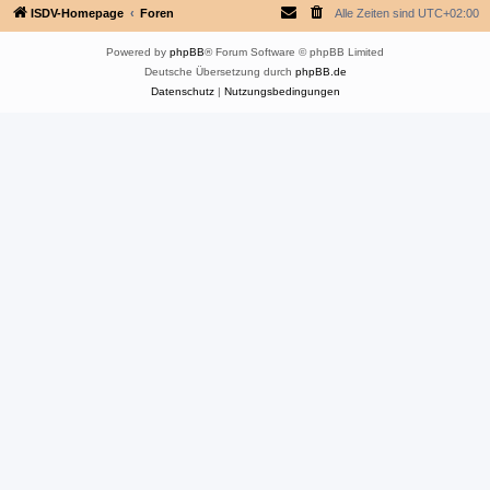
ISDV-Homepage
Foren
Alle Zeiten sind
UTC+02:00
Powered by
phpBB
® Forum Software © phpBB Limited
Deutsche Übersetzung durch
phpBB.de
Datenschutz
|
Nutzungsbedingungen