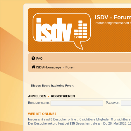
ISDV - Foru
Interessengemeinschaft de
FAQ
ISDV-Homepage
Foren
Dieses Board hat keine Foren.
ANMELDEN
•
REGISTRIEREN
Benutzername:
Passwort:
WER IST ONLINE?
Insgesamt sind
8
Besucher online :: 0 sichtbare Mitglieder, 0 unsichtbar
Der Besucherrekord liegt bei
935
Besuchern, die am Do 28. Mai 2026, 10: