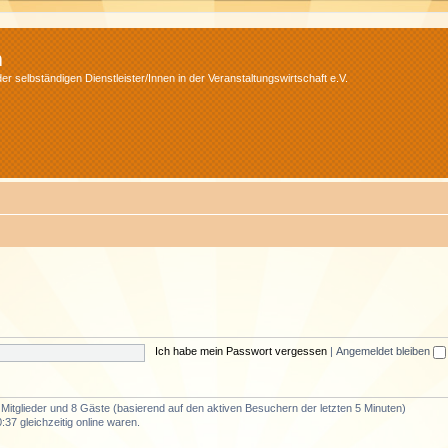
m
r selbständigen Dienstleister/Innen in der Veranstaltungswirtschaft e.V.
Ich habe mein Passwort vergessen
|
Angemeldet bleiben
e Mitglieder und 8 Gäste (basierend auf den aktiven Besuchern der letzten 5 Minuten)
37 gleichzeitig online waren.