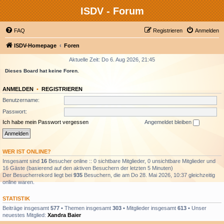
ISDV - Forum
FAQ
Registrieren
Anmelden
ISDV-Homepage
Foren
Aktuelle Zeit: Do 6. Aug 2026, 21:45
Dieses Board hat keine Foren.
ANMELDEN
•
REGISTRIEREN
Benutzername:
Passwort:
Ich habe mein Passwort vergessen
Angemeldet bleiben
WER IST ONLINE?
Insgesamt sind
16
Besucher online :: 0 sichtbare Mitglieder, 0 unsichtbare Mitglieder und
16 Gäste (basierend auf den aktiven Besuchern der letzten 5 Minuten)
Der Besucherrekord liegt bei
935
Besuchern, die am Do 28. Mai 2026, 10:37 gleichzeitig
online waren.
STATISTIK
Beiträge insgesamt
577
• Themen insgesamt
303
• Mitglieder insgesamt
613
• Unser
neuestes Mitglied:
Xandra Baier