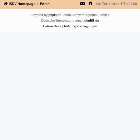
ISDV-Homepage
Foren
Alle Zeiten sind
UTC+02:00
Powered by
phpBB
® Forum Software © phpBB Limited
Deutsche Übersetzung durch
phpBB.de
Datenschutz
|
Nutzungsbedingungen