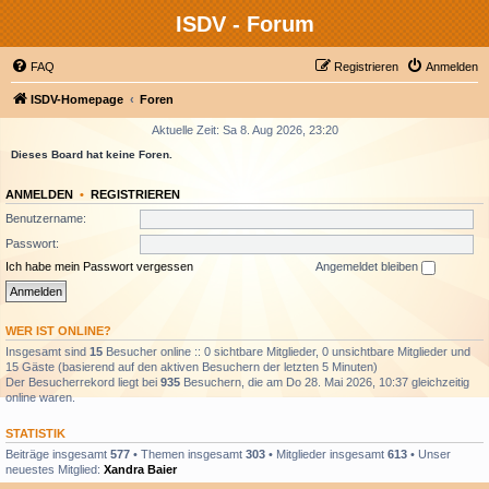
ISDV - Forum
FAQ
Registrieren
Anmelden
ISDV-Homepage
Foren
Aktuelle Zeit: Sa 8. Aug 2026, 23:20
Dieses Board hat keine Foren.
ANMELDEN
•
REGISTRIEREN
Benutzername:
Passwort:
Ich habe mein Passwort vergessen
Angemeldet bleiben
WER IST ONLINE?
Insgesamt sind
15
Besucher online :: 0 sichtbare Mitglieder, 0 unsichtbare Mitglieder und
15 Gäste (basierend auf den aktiven Besuchern der letzten 5 Minuten)
Der Besucherrekord liegt bei
935
Besuchern, die am Do 28. Mai 2026, 10:37 gleichzeitig
online waren.
STATISTIK
Beiträge insgesamt
577
• Themen insgesamt
303
• Mitglieder insgesamt
613
• Unser
neuestes Mitglied:
Xandra Baier