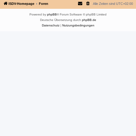
ISDV-Homepage
Foren
Alle Zeiten sind
UTC+02:00
Powered by
phpBB
® Forum Software © phpBB Limited
Deutsche Übersetzung durch
phpBB.de
Datenschutz
|
Nutzungsbedingungen