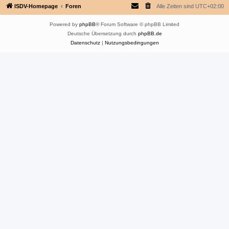
ISDV-Homepage
Foren
Alle Zeiten sind
UTC+02:00
Powered by
phpBB
® Forum Software © phpBB Limited
Deutsche Übersetzung durch
phpBB.de
Datenschutz
|
Nutzungsbedingungen