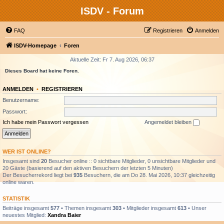
ISDV - Forum
FAQ
Registrieren
Anmelden
ISDV-Homepage
Foren
Aktuelle Zeit: Fr 7. Aug 2026, 06:37
Dieses Board hat keine Foren.
ANMELDEN
•
REGISTRIEREN
Benutzername:
Passwort:
Ich habe mein Passwort vergessen
Angemeldet bleiben
WER IST ONLINE?
Insgesamt sind
20
Besucher online :: 0 sichtbare Mitglieder, 0 unsichtbare Mitglieder und
20 Gäste (basierend auf den aktiven Besuchern der letzten 5 Minuten)
Der Besucherrekord liegt bei
935
Besuchern, die am Do 28. Mai 2026, 10:37 gleichzeitig
online waren.
STATISTIK
Beiträge insgesamt
577
• Themen insgesamt
303
• Mitglieder insgesamt
613
• Unser
neuestes Mitglied:
Xandra Baier