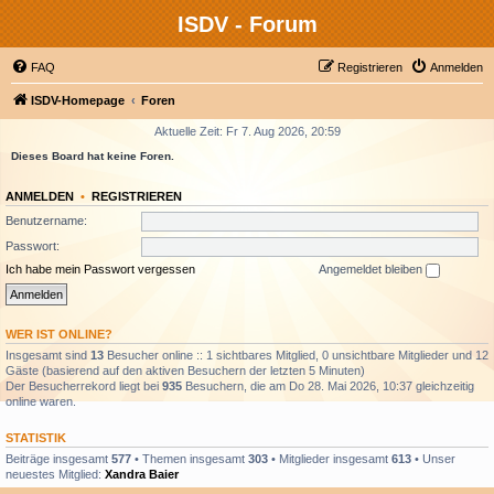
ISDV - Forum
FAQ
Registrieren
Anmelden
ISDV-Homepage
Foren
Aktuelle Zeit: Fr 7. Aug 2026, 20:59
Dieses Board hat keine Foren.
ANMELDEN
•
REGISTRIEREN
Benutzername:
Passwort:
Ich habe mein Passwort vergessen
Angemeldet bleiben
WER IST ONLINE?
Insgesamt sind
13
Besucher online :: 1 sichtbares Mitglied, 0 unsichtbare Mitglieder und 12
Gäste (basierend auf den aktiven Besuchern der letzten 5 Minuten)
Der Besucherrekord liegt bei
935
Besuchern, die am Do 28. Mai 2026, 10:37 gleichzeitig
online waren.
STATISTIK
Beiträge insgesamt
577
• Themen insgesamt
303
• Mitglieder insgesamt
613
• Unser
neuestes Mitglied:
Xandra Baier