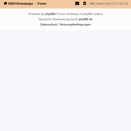
ISDV-Homepage
Foren
Alle Zeiten sind
UTC+02:00
Powered by
phpBB
® Forum Software © phpBB Limited
Deutsche Übersetzung durch
phpBB.de
Datenschutz
|
Nutzungsbedingungen