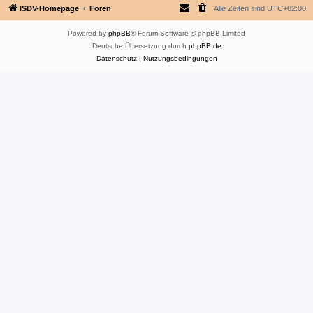
ISDV-Homepage
Foren
Alle Zeiten sind
UTC+02:00
Powered by
phpBB
® Forum Software © phpBB Limited
Deutsche Übersetzung durch
phpBB.de
Datenschutz
|
Nutzungsbedingungen