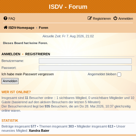
ISDV - Forum
FAQ
Registrieren
Anmelden
ISDV-Homepage
Foren
Aktuelle Zeit: Fr 7. Aug 2026, 21:02
Dieses Board hat keine Foren.
ANMELDEN
•
REGISTRIEREN
Benutzername:
Passwort:
Ich habe mein Passwort vergessen
Angemeldet bleiben
WER IST ONLINE?
Insgesamt sind
11
Besucher online :: 1 sichtbares Mitglied, 0 unsichtbare Mitglieder und 10
Gäste (basierend auf den aktiven Besuchern der letzten 5 Minuten)
Der Besucherrekord liegt bei
935
Besuchern, die am Do 28. Mai 2026, 10:37 gleichzeitig
online waren.
STATISTIK
Beiträge insgesamt
577
• Themen insgesamt
303
• Mitglieder insgesamt
613
• Unser
neuestes Mitglied:
Xandra Baier