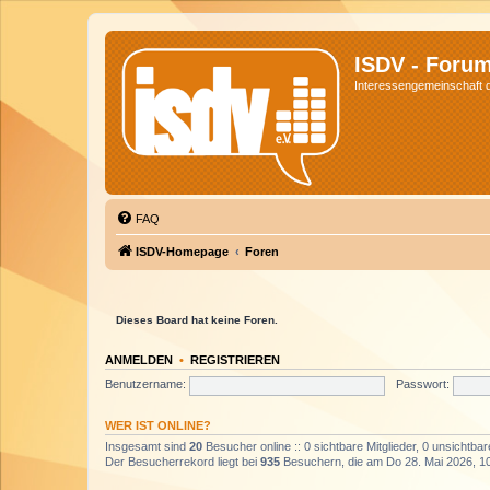
ISDV - Foru
Interessengemeinschaft de
FAQ
ISDV-Homepage
Foren
Dieses Board hat keine Foren.
ANMELDEN
•
REGISTRIEREN
Benutzername:
Passwort:
WER IST ONLINE?
Insgesamt sind
20
Besucher online :: 0 sichtbare Mitglieder, 0 unsichtba
Der Besucherrekord liegt bei
935
Besuchern, die am Do 28. Mai 2026, 10: