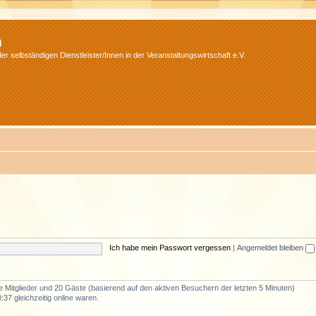
m
r selbständigen Dienstleister/Innen in der Veranstaltungswirtschaft e.V.
Ich habe mein Passwort vergessen
|
Angemeldet bleiben
re Mitglieder und 20 Gäste (basierend auf den aktiven Besuchern der letzten 5 Minuten)
37 gleichzeitig online waren.