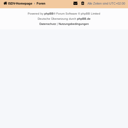
ISDV-Homepage
Foren
Alle Zeiten sind
UTC+02:00
Powered by
phpBB
® Forum Software © phpBB Limited
Deutsche Übersetzung durch
phpBB.de
Datenschutz
|
Nutzungsbedingungen