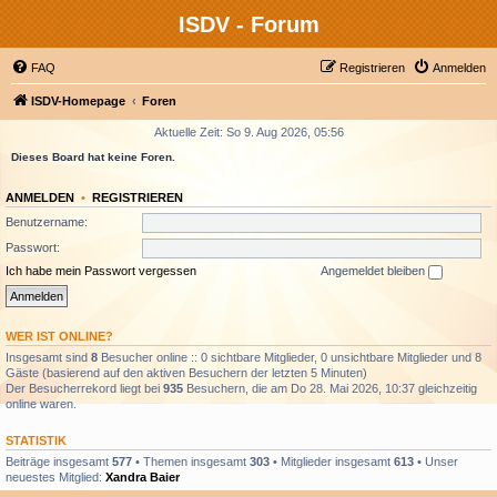
ISDV - Forum
FAQ
Registrieren
Anmelden
ISDV-Homepage
Foren
Aktuelle Zeit: So 9. Aug 2026, 05:56
Dieses Board hat keine Foren.
ANMELDEN
•
REGISTRIEREN
Benutzername:
Passwort:
Ich habe mein Passwort vergessen
Angemeldet bleiben
WER IST ONLINE?
Insgesamt sind
8
Besucher online :: 0 sichtbare Mitglieder, 0 unsichtbare Mitglieder und 8
Gäste (basierend auf den aktiven Besuchern der letzten 5 Minuten)
Der Besucherrekord liegt bei
935
Besuchern, die am Do 28. Mai 2026, 10:37 gleichzeitig
online waren.
STATISTIK
Beiträge insgesamt
577
• Themen insgesamt
303
• Mitglieder insgesamt
613
• Unser
neuestes Mitglied:
Xandra Baier