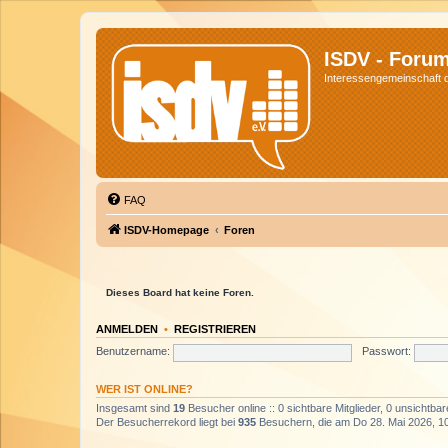
ISDV - Foru
Interessengemeinschaft de
FAQ
ISDV-Homepage
Foren
Dieses Board hat keine Foren.
ANMELDEN
•
REGISTRIEREN
Benutzername:
Passwort:
WER IST ONLINE?
Insgesamt sind
19
Besucher online :: 0 sichtbare Mitglieder, 0 unsichtba
Der Besucherrekord liegt bei
935
Besuchern, die am Do 28. Mai 2026, 10: