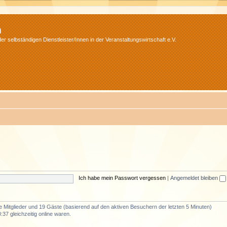
m
r selbständigen Dienstleister/Innen in der Veranstaltungswirtschaft e.V.
Ich habe mein Passwort vergessen
|
Angemeldet bleiben
re Mitglieder und 19 Gäste (basierend auf den aktiven Besuchern der letzten 5 Minuten)
37 gleichzeitig online waren.