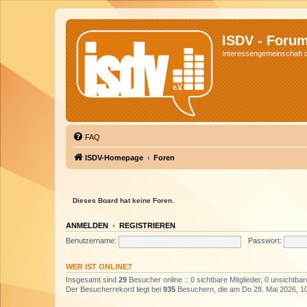
ISDV - Foru
Interessengemeinschaft de
FAQ
ISDV-Homepage
Foren
Dieses Board hat keine Foren.
ANMELDEN
•
REGISTRIEREN
Benutzername:
Passwort:
WER IST ONLINE?
Insgesamt sind
29
Besucher online :: 0 sichtbare Mitglieder, 0 unsichtba
Der Besucherrekord liegt bei
935
Besuchern, die am Do 28. Mai 2026, 10: