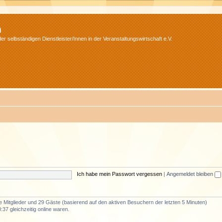
m
r selbständigen Dienstleister/Innen in der Veranstaltungswirtschaft e.V.
Ich habe mein Passwort vergessen
|
Angemeldet bleiben
re Mitglieder und 29 Gäste (basierend auf den aktiven Besuchern der letzten 5 Minuten)
37 gleichzeitig online waren.