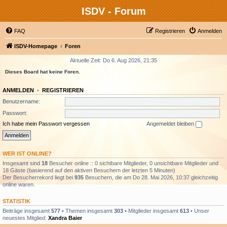
ISDV - Forum
FAQ
Registrieren
Anmelden
ISDV-Homepage
Foren
Aktuelle Zeit: Do 6. Aug 2026, 21:35
Dieses Board hat keine Foren.
ANMELDEN
•
REGISTRIEREN
Benutzername:
Passwort:
Ich habe mein Passwort vergessen
Angemeldet bleiben
WER IST ONLINE?
Insgesamt sind
18
Besucher online :: 0 sichtbare Mitglieder, 0 unsichtbare Mitglieder und
18 Gäste (basierend auf den aktiven Besuchern der letzten 5 Minuten)
Der Besucherrekord liegt bei
935
Besuchern, die am Do 28. Mai 2026, 10:37 gleichzeitig
online waren.
STATISTIK
Beiträge insgesamt
577
• Themen insgesamt
303
• Mitglieder insgesamt
613
• Unser
neuestes Mitglied:
Xandra Baier