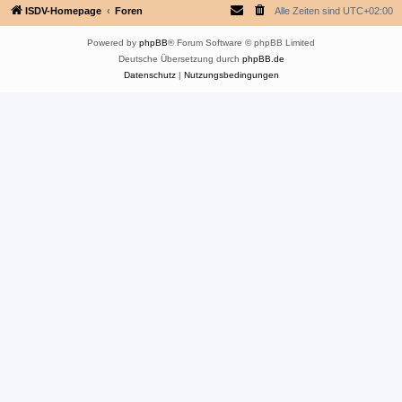
ISDV-Homepage
Foren
Alle Zeiten sind
UTC+02:00
Powered by
phpBB
® Forum Software © phpBB Limited
Deutsche Übersetzung durch
phpBB.de
Datenschutz
|
Nutzungsbedingungen