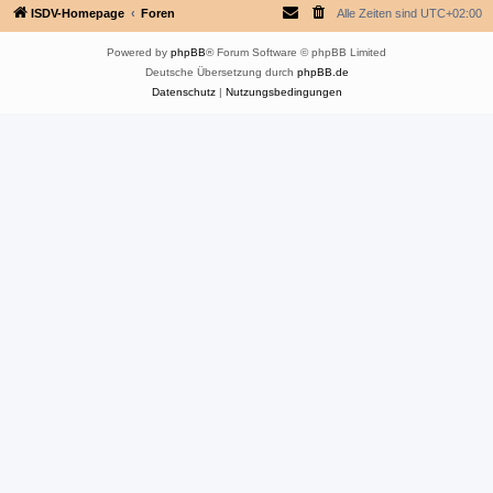
ISDV-Homepage
Foren
Alle Zeiten sind
UTC+02:00
Powered by
phpBB
® Forum Software © phpBB Limited
Deutsche Übersetzung durch
phpBB.de
Datenschutz
|
Nutzungsbedingungen