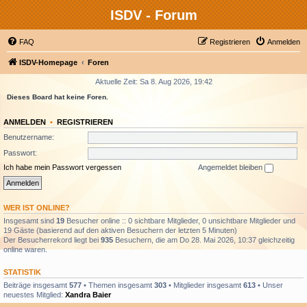
ISDV - Forum
FAQ
Registrieren
Anmelden
ISDV-Homepage
Foren
Aktuelle Zeit: Sa 8. Aug 2026, 19:42
Dieses Board hat keine Foren.
ANMELDEN
•
REGISTRIEREN
Benutzername:
Passwort:
Ich habe mein Passwort vergessen
Angemeldet bleiben
WER IST ONLINE?
Insgesamt sind
19
Besucher online :: 0 sichtbare Mitglieder, 0 unsichtbare Mitglieder und
19 Gäste (basierend auf den aktiven Besuchern der letzten 5 Minuten)
Der Besucherrekord liegt bei
935
Besuchern, die am Do 28. Mai 2026, 10:37 gleichzeitig
online waren.
STATISTIK
Beiträge insgesamt
577
• Themen insgesamt
303
• Mitglieder insgesamt
613
• Unser
neuestes Mitglied:
Xandra Baier