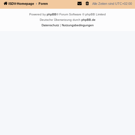
ISDV-Homepage
Foren
Alle Zeiten sind
UTC+02:00
Powered by
phpBB
® Forum Software © phpBB Limited
Deutsche Übersetzung durch
phpBB.de
Datenschutz
|
Nutzungsbedingungen