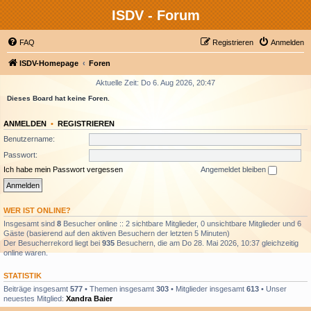
ISDV - Forum
FAQ
Registrieren
Anmelden
ISDV-Homepage
Foren
Aktuelle Zeit: Do 6. Aug 2026, 20:47
Dieses Board hat keine Foren.
ANMELDEN
•
REGISTRIEREN
Benutzername:
Passwort:
Ich habe mein Passwort vergessen
Angemeldet bleiben
WER IST ONLINE?
Insgesamt sind
8
Besucher online :: 2 sichtbare Mitglieder, 0 unsichtbare Mitglieder und 6
Gäste (basierend auf den aktiven Besuchern der letzten 5 Minuten)
Der Besucherrekord liegt bei
935
Besuchern, die am Do 28. Mai 2026, 10:37 gleichzeitig
online waren.
STATISTIK
Beiträge insgesamt
577
• Themen insgesamt
303
• Mitglieder insgesamt
613
• Unser
neuestes Mitglied:
Xandra Baier