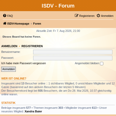
ISDV - Forum
FAQ
Registrieren
Anmelden
ISDV-Homepage
Foren
Aktuelle Zeit: Fr 7. Aug 2026, 21:00
Dieses Board hat keine Foren.
ANMELDEN
•
REGISTRIEREN
Benutzername:
Passwort:
Ich habe mein Passwort vergessen
Angemeldet bleiben
WER IST ONLINE?
Insgesamt sind
13
Besucher online :: 1 sichtbares Mitglied, 0 unsichtbare Mitglieder und 12
Gäste (basierend auf den aktiven Besuchern der letzten 5 Minuten)
Der Besucherrekord liegt bei
935
Besuchern, die am Do 28. Mai 2026, 10:37 gleichzeitig
online waren.
STATISTIK
Beiträge insgesamt
577
• Themen insgesamt
303
• Mitglieder insgesamt
613
• Unser
neuestes Mitglied:
Xandra Baier