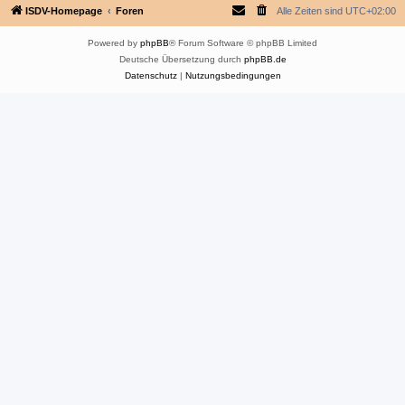
ISDV-Homepage
Foren
Alle Zeiten sind
UTC+02:00
Powered by
phpBB
® Forum Software © phpBB Limited
Deutsche Übersetzung durch
phpBB.de
Datenschutz
|
Nutzungsbedingungen