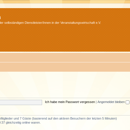
m
r selbständigen Dienstleister/Innen in der Veranstaltungswirtschaft e.V.
Ich habe mein Passwort vergessen
|
Angemeldet bleiben
 Mitglieder und 7 Gäste (basierend auf den aktiven Besuchern der letzten 5 Minuten)
37 gleichzeitig online waren.