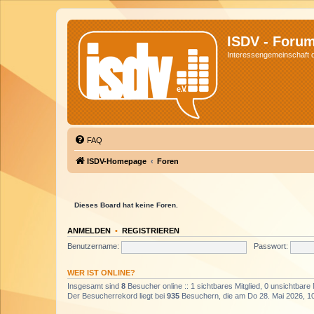
ISDV - Foru
Interessengemeinschaft de
FAQ
ISDV-Homepage
Foren
Dieses Board hat keine Foren.
ANMELDEN
•
REGISTRIEREN
Benutzername:
Passwort:
WER IST ONLINE?
Insgesamt sind
8
Besucher online :: 1 sichtbares Mitglied, 0 unsichtbare
Der Besucherrekord liegt bei
935
Besuchern, die am Do 28. Mai 2026, 10: