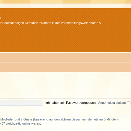
m
r selbständigen Dienstleister/Innen in der Veranstaltungswirtschaft e.V.
Ich habe mein Passwort vergessen
|
Angemeldet bleiben
e Mitglieder und 7 Gäste (basierend auf den aktiven Besuchern der letzten 5 Minuten)
37 gleichzeitig online waren.