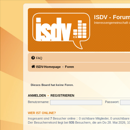
ISDV - Foru
Interessengemeinschaft de
FAQ
ISDV-Homepage
Foren
Dieses Board hat keine Foren.
ANMELDEN
•
REGISTRIEREN
Benutzername:
Passwort:
WER IST ONLINE?
Insgesamt sind
7
Besucher online :: 0 sichtbare Mitglieder, 0 unsichtbar
Der Besucherrekord liegt bei
935
Besuchern, die am Do 28. Mai 2026, 10: