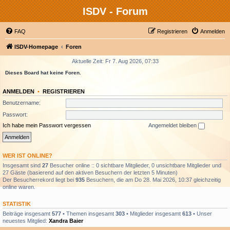
ISDV - Forum
FAQ
Registrieren
Anmelden
ISDV-Homepage
Foren
Aktuelle Zeit: Fr 7. Aug 2026, 07:33
Dieses Board hat keine Foren.
ANMELDEN
•
REGISTRIEREN
Benutzername:
Passwort:
Ich habe mein Passwort vergessen
Angemeldet bleiben
WER IST ONLINE?
Insgesamt sind
27
Besucher online :: 0 sichtbare Mitglieder, 0 unsichtbare Mitglieder und
27 Gäste (basierend auf den aktiven Besuchern der letzten 5 Minuten)
Der Besucherrekord liegt bei
935
Besuchern, die am Do 28. Mai 2026, 10:37 gleichzeitig
online waren.
STATISTIK
Beiträge insgesamt
577
• Themen insgesamt
303
• Mitglieder insgesamt
613
• Unser
neuestes Mitglied:
Xandra Baier