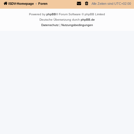
ISDV-Homepage
Foren
Alle Zeiten sind
UTC+02:00
Powered by
phpBB
® Forum Software © phpBB Limited
Deutsche Übersetzung durch
phpBB.de
Datenschutz
|
Nutzungsbedingungen