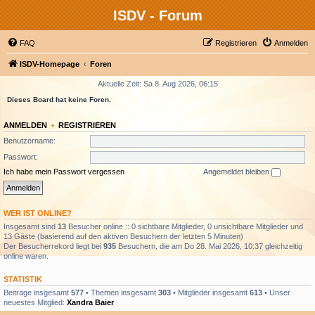
ISDV - Forum
FAQ
Registrieren
Anmelden
ISDV-Homepage
Foren
Aktuelle Zeit: Sa 8. Aug 2026, 06:15
Dieses Board hat keine Foren.
ANMELDEN
•
REGISTRIEREN
Benutzername:
Passwort:
Ich habe mein Passwort vergessen
Angemeldet bleiben
WER IST ONLINE?
Insgesamt sind
13
Besucher online :: 0 sichtbare Mitglieder, 0 unsichtbare Mitglieder und
13 Gäste (basierend auf den aktiven Besuchern der letzten 5 Minuten)
Der Besucherrekord liegt bei
935
Besuchern, die am Do 28. Mai 2026, 10:37 gleichzeitig
online waren.
STATISTIK
Beiträge insgesamt
577
• Themen insgesamt
303
• Mitglieder insgesamt
613
• Unser
neuestes Mitglied:
Xandra Baier