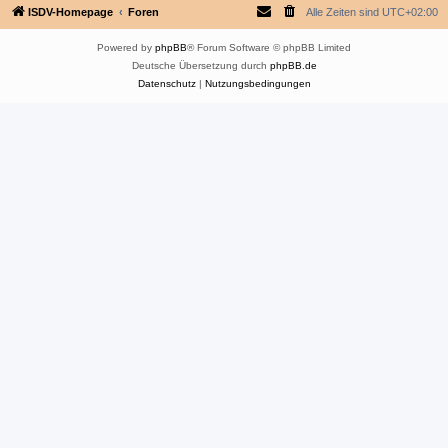
ISDV-Homepage
Foren
Alle Zeiten sind
UTC+02:00
Powered by
phpBB
® Forum Software © phpBB Limited
Deutsche Übersetzung durch
phpBB.de
Datenschutz
|
Nutzungsbedingungen