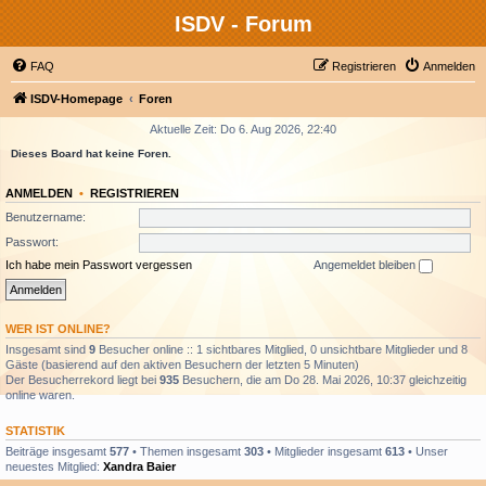
ISDV - Forum
FAQ
Registrieren
Anmelden
ISDV-Homepage
Foren
Aktuelle Zeit: Do 6. Aug 2026, 22:40
Dieses Board hat keine Foren.
ANMELDEN
•
REGISTRIEREN
Benutzername:
Passwort:
Ich habe mein Passwort vergessen
Angemeldet bleiben
WER IST ONLINE?
Insgesamt sind
9
Besucher online :: 1 sichtbares Mitglied, 0 unsichtbare Mitglieder und 8
Gäste (basierend auf den aktiven Besuchern der letzten 5 Minuten)
Der Besucherrekord liegt bei
935
Besuchern, die am Do 28. Mai 2026, 10:37 gleichzeitig
online waren.
STATISTIK
Beiträge insgesamt
577
• Themen insgesamt
303
• Mitglieder insgesamt
613
• Unser
neuestes Mitglied:
Xandra Baier