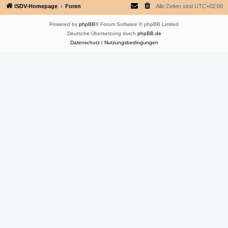
ISDV-Homepage
Foren
Alle Zeiten sind
UTC+02:00
Powered by
phpBB
® Forum Software © phpBB Limited
Deutsche Übersetzung durch
phpBB.de
Datenschutz
|
Nutzungsbedingungen