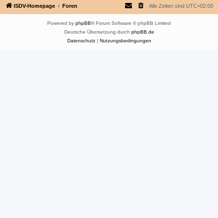
ISDV-Homepage
Foren
Alle Zeiten sind
UTC+02:00
Powered by
phpBB
® Forum Software © phpBB Limited
Deutsche Übersetzung durch
phpBB.de
Datenschutz
|
Nutzungsbedingungen