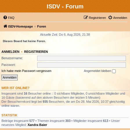
ISDV - Forum
FAQ
Registrieren
Anmelden
ISDV-Homepage
Foren
Aktuelle Zeit: Do 6. Aug 2026, 21:38
Dieses Board hat keine Foren.
ANMELDEN
•
REGISTRIEREN
Benutzername:
Passwort:
Ich habe mein Passwort vergessen
Angemeldet bleiben
WER IST ONLINE?
Insgesamt sind
16
Besucher online :: 0 sichtbare Mitglieder, 0 unsichtbare Mitglieder und
16 Gäste (basierend auf den aktiven Besuchern der letzten 5 Minuten)
Der Besucherrekord liegt bei
935
Besuchern, die am Do 28. Mai 2026, 10:37 gleichzeitig
online waren.
STATISTIK
Beiträge insgesamt
577
• Themen insgesamt
303
• Mitglieder insgesamt
613
• Unser
neuestes Mitglied:
Xandra Baier