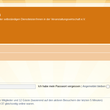
m
r selbständigen Dienstleister/Innen in der Veranstaltungswirtschaft e.V.
Ich habe mein Passwort vergessen
|
Angemeldet bleiben
re Mitglieder und 12 Gäste (basierend auf den aktiven Besuchern der letzten 5 Minuten)
37 gleichzeitig online waren.