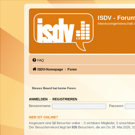
ISDV - Foru
Interessengemeinschaft de
FAQ
ISDV-Homepage
Foren
Dieses Board hat keine Foren.
ANMELDEN
•
REGISTRIEREN
Benutzername:
Passwort:
WER IST ONLINE?
Insgesamt sind
12
Besucher online :: 0 sichtbare Mitglieder, 0 unsichtba
Der Besucherrekord liegt bei
935
Besuchern, die am Do 28. Mai 2026, 10: