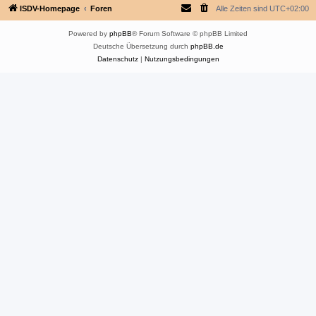
ISDV-Homepage
Foren
Alle Zeiten sind
UTC+02:00
Powered by
phpBB
® Forum Software © phpBB Limited
Deutsche Übersetzung durch
phpBB.de
Datenschutz
|
Nutzungsbedingungen