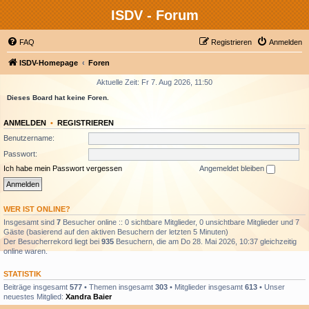
ISDV - Forum
FAQ
Registrieren
Anmelden
ISDV-Homepage
Foren
Aktuelle Zeit: Fr 7. Aug 2026, 11:50
Dieses Board hat keine Foren.
ANMELDEN
•
REGISTRIEREN
Benutzername:
Passwort:
Ich habe mein Passwort vergessen
Angemeldet bleiben
WER IST ONLINE?
Insgesamt sind
7
Besucher online :: 0 sichtbare Mitglieder, 0 unsichtbare Mitglieder und 7
Gäste (basierend auf den aktiven Besuchern der letzten 5 Minuten)
Der Besucherrekord liegt bei
935
Besuchern, die am Do 28. Mai 2026, 10:37 gleichzeitig
online waren.
STATISTIK
Beiträge insgesamt
577
• Themen insgesamt
303
• Mitglieder insgesamt
613
• Unser
neuestes Mitglied:
Xandra Baier