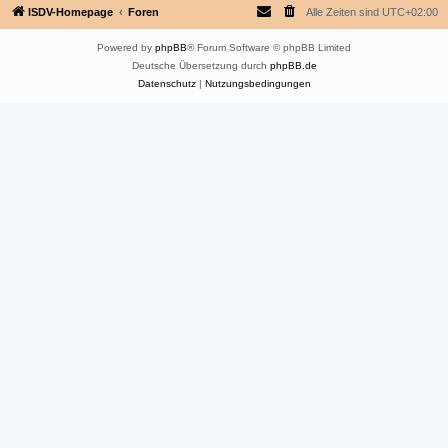
ISDV-Homepage
Foren
Alle Zeiten sind
UTC+02:00
Powered by
phpBB
® Forum Software © phpBB Limited
Deutsche Übersetzung durch
phpBB.de
Datenschutz
|
Nutzungsbedingungen