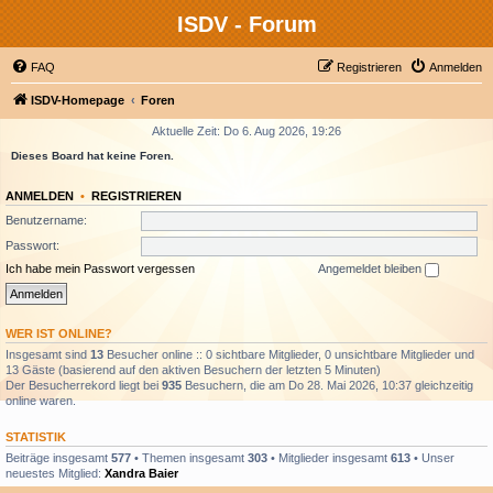
ISDV - Forum
FAQ
Registrieren
Anmelden
ISDV-Homepage
Foren
Aktuelle Zeit: Do 6. Aug 2026, 19:26
Dieses Board hat keine Foren.
ANMELDEN
•
REGISTRIEREN
Benutzername:
Passwort:
Ich habe mein Passwort vergessen
Angemeldet bleiben
WER IST ONLINE?
Insgesamt sind
13
Besucher online :: 0 sichtbare Mitglieder, 0 unsichtbare Mitglieder und
13 Gäste (basierend auf den aktiven Besuchern der letzten 5 Minuten)
Der Besucherrekord liegt bei
935
Besuchern, die am Do 28. Mai 2026, 10:37 gleichzeitig
online waren.
STATISTIK
Beiträge insgesamt
577
• Themen insgesamt
303
• Mitglieder insgesamt
613
• Unser
neuestes Mitglied:
Xandra Baier