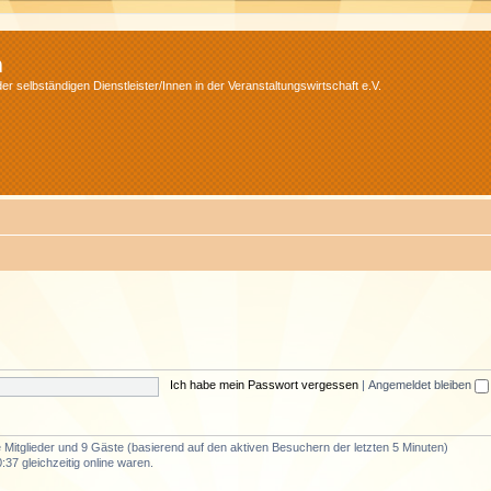
m
r selbständigen Dienstleister/Innen in der Veranstaltungswirtschaft e.V.
Ich habe mein Passwort vergessen
|
Angemeldet bleiben
e Mitglieder und 9 Gäste (basierend auf den aktiven Besuchern der letzten 5 Minuten)
37 gleichzeitig online waren.