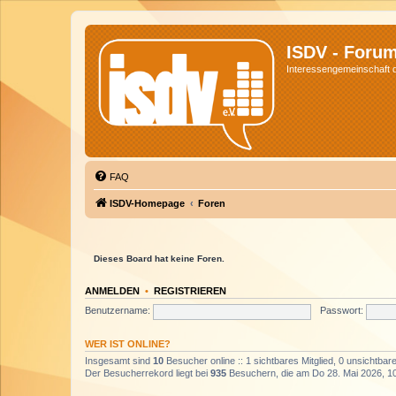
ISDV - Foru
Interessengemeinschaft de
FAQ
ISDV-Homepage
Foren
Dieses Board hat keine Foren.
ANMELDEN
•
REGISTRIEREN
Benutzername:
Passwort:
WER IST ONLINE?
Insgesamt sind
10
Besucher online :: 1 sichtbares Mitglied, 0 unsichtbar
Der Besucherrekord liegt bei
935
Besuchern, die am Do 28. Mai 2026, 10: