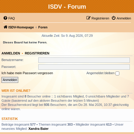
ISDV - Forum
FAQ
Registrieren
Anmelden
ISDV-Homepage
Foren
Aktuelle Zeit: So 9. Aug 2026, 07:29
Dieses Board hat keine Foren.
ANMELDEN
•
REGISTRIEREN
Benutzername:
Passwort:
Ich habe mein Passwort vergessen
Angemeldet bleiben
WER IST ONLINE?
Insgesamt sind
8
Besucher online :: 1 sichtbares Mitglied, 0 unsichtbare Mitglieder und 7
Gäste (basierend auf den aktiven Besuchern der letzten 5 Minuten)
Der Besucherrekord liegt bei
935
Besuchern, die am Do 28. Mai 2026, 10:37 gleichzeitig
online waren.
STATISTIK
Beiträge insgesamt
577
• Themen insgesamt
303
• Mitglieder insgesamt
613
• Unser
neuestes Mitglied:
Xandra Baier