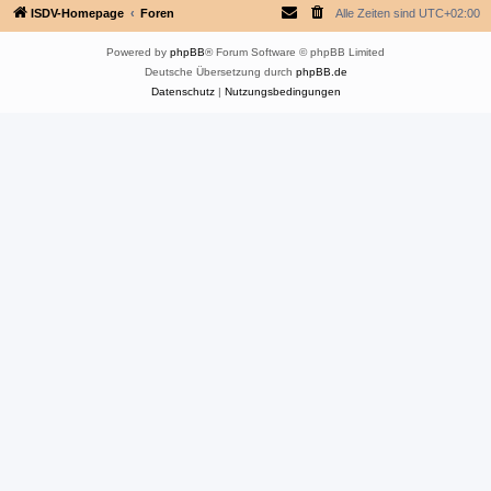
ISDV-Homepage
Foren
Alle Zeiten sind
UTC+02:00
Powered by
phpBB
® Forum Software © phpBB Limited
Deutsche Übersetzung durch
phpBB.de
Datenschutz
|
Nutzungsbedingungen