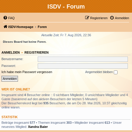
ISDV - Forum
FAQ
Registrieren
Anmelden
ISDV-Homepage
Foren
Aktuelle Zeit: Fr 7. Aug 2026, 22:36
Dieses Board hat keine Foren.
ANMELDEN
•
REGISTRIEREN
Benutzername:
Passwort:
Ich habe mein Passwort vergessen
Angemeldet bleiben
WER IST ONLINE?
Insgesamt sind
4
Besucher online :: 0 sichtbare Mitglieder, 0 unsichtbare Mitglieder und 4
Gäste (basierend auf den aktiven Besuchern der letzten 5 Minuten)
Der Besucherrekord liegt bei
935
Besuchern, die am Do 28. Mai 2026, 10:37 gleichzeitig
online waren.
STATISTIK
Beiträge insgesamt
577
• Themen insgesamt
303
• Mitglieder insgesamt
613
• Unser
neuestes Mitglied:
Xandra Baier