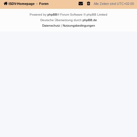
ISDV-Homepage
Foren
Alle Zeiten sind
UTC+02:00
Powered by
phpBB
® Forum Software © phpBB Limited
Deutsche Übersetzung durch
phpBB.de
Datenschutz
|
Nutzungsbedingungen