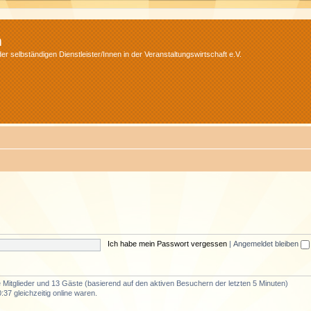
m
r selbständigen Dienstleister/Innen in der Veranstaltungswirtschaft e.V.
Ich habe mein Passwort vergessen
|
Angemeldet bleiben
re Mitglieder und 13 Gäste (basierend auf den aktiven Besuchern der letzten 5 Minuten)
37 gleichzeitig online waren.