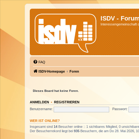
ISDV - Foru
Interessengemeinschaft de
FAQ
ISDV-Homepage
Foren
Dieses Board hat keine Foren.
ANMELDEN
•
REGISTRIEREN
Benutzername:
Passwort:
WER IST ONLINE?
Insgesamt sind
14
Besucher online :: 1 sichtbares Mitglied, 0 unsichtba
Der Besucherrekord liegt bei
935
Besuchern, die am Do 28. Mai 2026, 10: