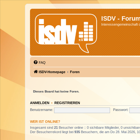
ISDV - Foru
Interessengemeinschaft de
FAQ
ISDV-Homepage
Foren
Dieses Board hat keine Foren.
ANMELDEN
•
REGISTRIEREN
Benutzername:
Passwort:
WER IST ONLINE?
Insgesamt sind
21
Besucher online :: 0 sichtbare Mitglieder, 0 unsichtba
Der Besucherrekord liegt bei
935
Besuchern, die am Do 28. Mai 2026, 10: