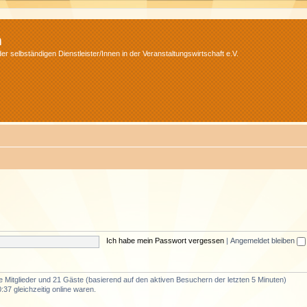
m
r selbständigen Dienstleister/Innen in der Veranstaltungswirtschaft e.V.
Ich habe mein Passwort vergessen
|
Angemeldet bleiben
re Mitglieder und 21 Gäste (basierend auf den aktiven Besuchern der letzten 5 Minuten)
37 gleichzeitig online waren.