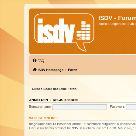
ISDV - Foru
Interessengemeinschaft de
FAQ
ISDV-Homepage
Foren
Dieses Board hat keine Foren.
ANMELDEN
•
REGISTRIEREN
Benutzername:
Passwort:
WER IST ONLINE?
Insgesamt sind
13
Besucher online :: 0 sichtbare Mitglieder, 0 unsichtba
Der Besucherrekord liegt bei
935
Besuchern, die am Do 28. Mai 2026, 10: