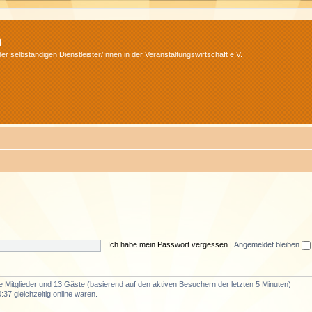
m
r selbständigen Dienstleister/Innen in der Veranstaltungswirtschaft e.V.
Ich habe mein Passwort vergessen
|
Angemeldet bleiben
re Mitglieder und 13 Gäste (basierend auf den aktiven Besuchern der letzten 5 Minuten)
37 gleichzeitig online waren.