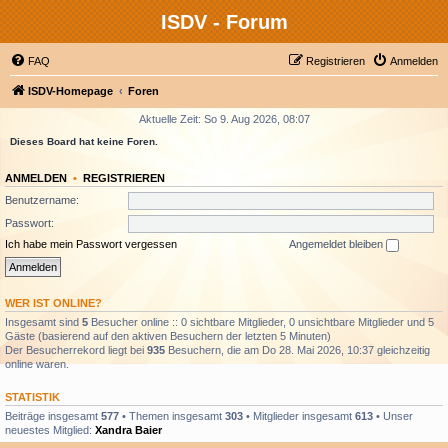
ISDV - Forum
FAQ
Registrieren
Anmelden
ISDV-Homepage
Foren
Aktuelle Zeit: So 9. Aug 2026, 08:07
Dieses Board hat keine Foren.
ANMELDEN
•
REGISTRIEREN
Benutzername:
Passwort:
Ich habe mein Passwort vergessen
Angemeldet bleiben
WER IST ONLINE?
Insgesamt sind
5
Besucher online :: 0 sichtbare Mitglieder, 0 unsichtbare Mitglieder und 5
Gäste (basierend auf den aktiven Besuchern der letzten 5 Minuten)
Der Besucherrekord liegt bei
935
Besuchern, die am Do 28. Mai 2026, 10:37 gleichzeitig
online waren.
STATISTIK
Beiträge insgesamt
577
• Themen insgesamt
303
• Mitglieder insgesamt
613
• Unser
neuestes Mitglied:
Xandra Baier