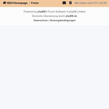
ISDV-Homepage
Foren
Alle Zeiten sind
UTC+02:00
Powered by
phpBB
® Forum Software © phpBB Limited
Deutsche Übersetzung durch
phpBB.de
Datenschutz
|
Nutzungsbedingungen