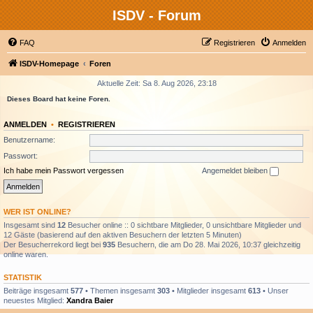
ISDV - Forum
FAQ
Registrieren
Anmelden
ISDV-Homepage
Foren
Aktuelle Zeit: Sa 8. Aug 2026, 23:18
Dieses Board hat keine Foren.
ANMELDEN
•
REGISTRIEREN
Benutzername:
Passwort:
Ich habe mein Passwort vergessen
Angemeldet bleiben
WER IST ONLINE?
Insgesamt sind
12
Besucher online :: 0 sichtbare Mitglieder, 0 unsichtbare Mitglieder und
12 Gäste (basierend auf den aktiven Besuchern der letzten 5 Minuten)
Der Besucherrekord liegt bei
935
Besuchern, die am Do 28. Mai 2026, 10:37 gleichzeitig
online waren.
STATISTIK
Beiträge insgesamt
577
• Themen insgesamt
303
• Mitglieder insgesamt
613
• Unser
neuestes Mitglied:
Xandra Baier