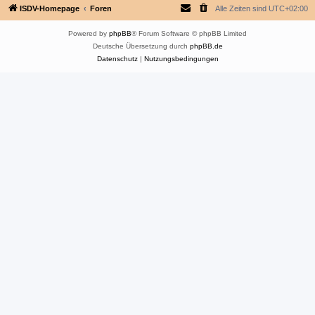
ISDV-Homepage
Foren
Alle Zeiten sind
UTC+02:00
Powered by
phpBB
® Forum Software © phpBB Limited
Deutsche Übersetzung durch
phpBB.de
Datenschutz
|
Nutzungsbedingungen