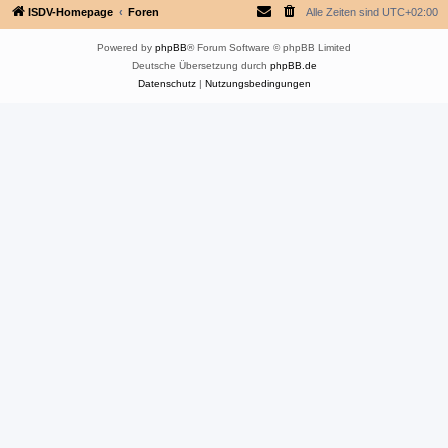
ISDV-Homepage
Foren
Alle Zeiten sind
UTC+02:00
Powered by
phpBB
® Forum Software © phpBB Limited
Deutsche Übersetzung durch
phpBB.de
Datenschutz
|
Nutzungsbedingungen