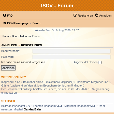
ISDV - Forum
FAQ
Registrieren
Anmelden
ISDV-Homepage
Foren
Aktuelle Zeit: Do 6. Aug 2026, 17:57
Dieses Board hat keine Foren.
ANMELDEN
•
REGISTRIEREN
Benutzername:
Passwort:
Ich habe mein Passwort vergessen
Angemeldet bleiben
WER IST ONLINE?
Insgesamt sind
5
Besucher online :: 0 sichtbare Mitglieder, 0 unsichtbare Mitglieder und 5
Gäste (basierend auf den aktiven Besuchern der letzten 5 Minuten)
Der Besucherrekord liegt bei
935
Besuchern, die am Do 28. Mai 2026, 10:37 gleichzeitig
online waren.
STATISTIK
Beiträge insgesamt
577
• Themen insgesamt
303
• Mitglieder insgesamt
613
• Unser
neuestes Mitglied:
Xandra Baier