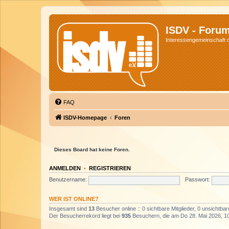
ISDV - Foru
Interessengemeinschaft de
FAQ
ISDV-Homepage
Foren
Dieses Board hat keine Foren.
ANMELDEN
•
REGISTRIEREN
Benutzername:
Passwort:
WER IST ONLINE?
Insgesamt sind
13
Besucher online :: 0 sichtbare Mitglieder, 0 unsichtba
Der Besucherrekord liegt bei
935
Besuchern, die am Do 28. Mai 2026, 10: