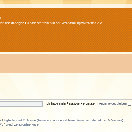
m
r selbständigen Dienstleister/Innen in der Veranstaltungswirtschaft e.V.
Ich habe mein Passwort vergessen
|
Angemeldet bleiben
re Mitglieder und 13 Gäste (basierend auf den aktiven Besuchern der letzten 5 Minuten)
37 gleichzeitig online waren.