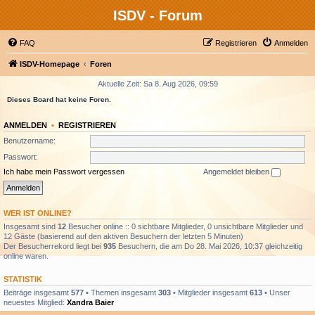
ISDV - Forum
FAQ
Registrieren
Anmelden
ISDV-Homepage
Foren
Aktuelle Zeit: Sa 8. Aug 2026, 09:59
Dieses Board hat keine Foren.
ANMELDEN
•
REGISTRIEREN
Benutzername:
Passwort:
Ich habe mein Passwort vergessen
Angemeldet bleiben
WER IST ONLINE?
Insgesamt sind
12
Besucher online :: 0 sichtbare Mitglieder, 0 unsichtbare Mitglieder und
12 Gäste (basierend auf den aktiven Besuchern der letzten 5 Minuten)
Der Besucherrekord liegt bei
935
Besuchern, die am Do 28. Mai 2026, 10:37 gleichzeitig
online waren.
STATISTIK
Beiträge insgesamt
577
• Themen insgesamt
303
• Mitglieder insgesamt
613
• Unser
neuestes Mitglied:
Xandra Baier