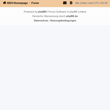
ISDV-Homepage
Foren
Alle Zeiten sind
UTC+02:00
Powered by
phpBB
® Forum Software © phpBB Limited
Deutsche Übersetzung durch
phpBB.de
Datenschutz
|
Nutzungsbedingungen